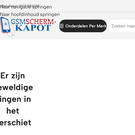
 Bel direct: 0117 851298
Naar navigatie springen
Naar hoofdinhoud springen
Onderdelen Per Merk
Er zijn
eweldige
ingen in
het
erschiet