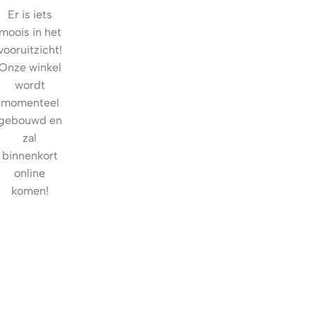
Er is iets
moois in het
vooruitzicht!
Onze winkel
wordt
momenteel
gebouwd en
zal
binnenkort
online
komen!