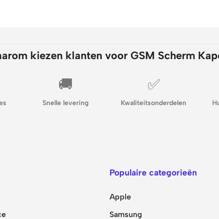
arom kiezen klanten voor GSM Scherm Kap
🚚
✅
es
Snelle levering
Kwaliteitsonderdelen
H
Populaire categorieën
Apple
ce
Samsung