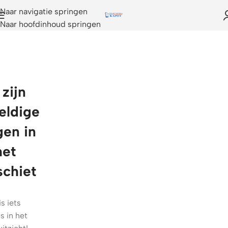
Naar navigatie springen
Naar hoofdinhoud springen
 zijn
eldige
gen in
het
schiet
is iets
s in het