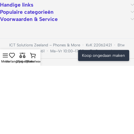
Handige links
Populaire categorieën
Voorwaarden & Service
ICT Solutions Zeeland – Phones & More · KvK 22062421 · Btw
NL001201896B61 · Ma–Vr 10:00–17:00 · Za & zo gesloten
Koop ongedaan maken
Menu
Verlanglijst
Vergelijken
Winkelwagen
© 2026 GSM Scherm Kapot – onderdeel van ICT Solutions
Zeeland. Alle rechten voorbehouden.
We use cookies to improve your experience on our website. By
Koop ongedaan maken
browsing this website, you agree to our use of cookies.