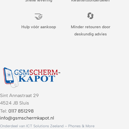
Snelle levering
Kwaliteitsonderdelen
🤝
🔄
Hulp vóór aankoop
Minder retouren door
deskundig advies
Sint Annastraat 29
4524 JB Sluis
Tel:
0117 851298
info@gsmschermkapot.nl
Onderdeel van ICT Solutions Zeeland – Phones & More