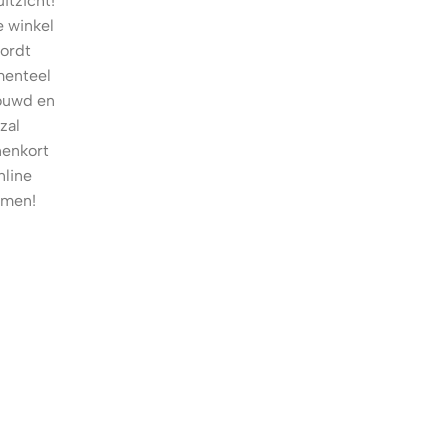
itzicht!
 winkel
ordt
enteel
ouwd en
zal
nenkort
nline
omen!