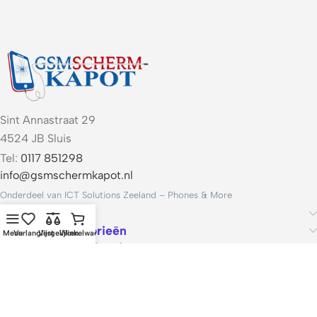
Sint Annastraat 29
4524 JB Sluis
Tel:
0117 851298
info@gsmschermkapot.nl
Onderdeel van ICT Solutions Zeeland – Phones & More
Handige links
Populaire categorieën
Menu
Verlanglijst
Vergelijken
Winkelwagen
Voorwaarden & Service
ICT Solutions Zeeland – Phones & More · KvK 22062421 · Btw