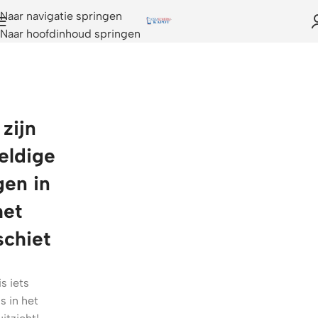
Naar navigatie springen
Naar hoofdinhoud springen
 zijn
eldige
gen in
het
schiet
is iets
s in het