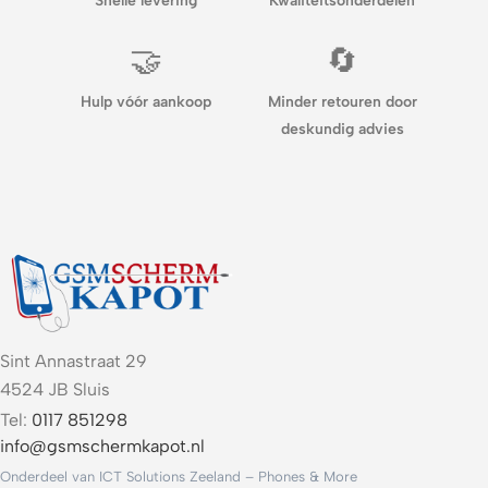
Snelle levering
Kwaliteitsonderdelen
🤝
🔄
Hulp vóór aankoop
Minder retouren door
deskundig advies
Sint Annastraat 29
4524 JB Sluis
Tel:
0117 851298
info@gsmschermkapot.nl
Onderdeel van ICT Solutions Zeeland – Phones & More