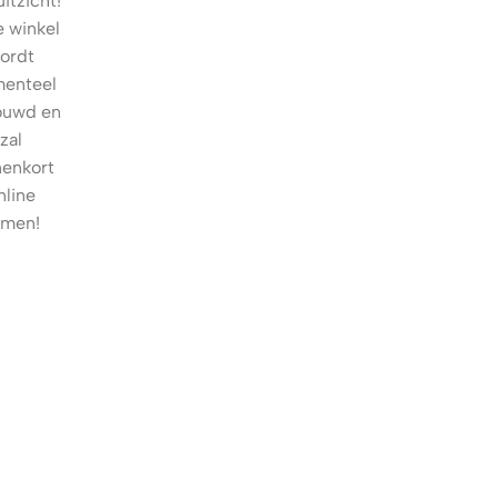
itzicht!
 winkel
ordt
enteel
ouwd en
zal
nenkort
nline
omen!