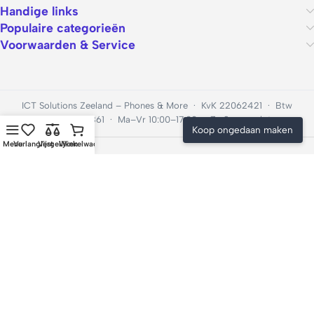
Handige links
Populaire categorieën
Voorwaarden & Service
ICT Solutions Zeeland – Phones & More · KvK 22062421 · Btw
NL001201896B61 · Ma–Vr 10:00–17:00 · Za & zo gesloten
Koop ongedaan maken
Menu
Verlanglijst
Vergelijken
Winkelwagen
© 2026 GSM Scherm Kapot – onderdeel van ICT Solutions
Zeeland. Alle rechten voorbehouden.
We use cookies to improve your experience on our website. By
Koop ongedaan maken
browsing this website, you agree to our use of cookies.