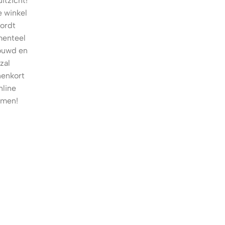
itzicht!
 winkel
ordt
enteel
ouwd en
zal
nenkort
nline
omen!