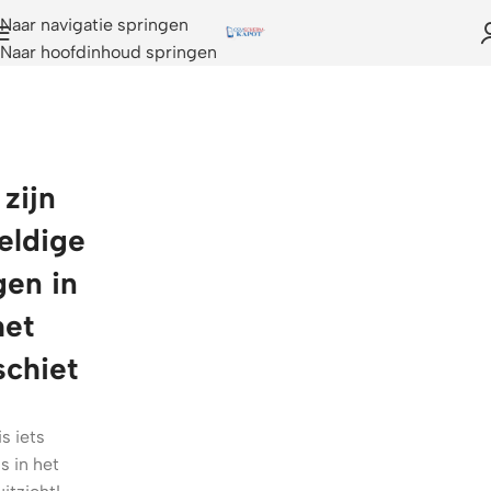
Naar navigatie springen
Naar hoofdinhoud springen
 zijn
eldige
gen in
het
schiet
is iets
s in het