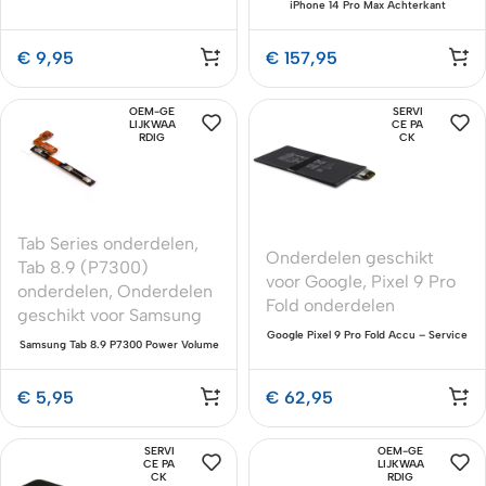
iPhone 14 Pro Max Achterkant
Premium – Wit met Onderdelen
€
9,95
€
157,95
OEM-GE
SERVI
LIJKWAA
CE PA
RDIG
CK
Tab Series onderdelen
,
Onderdelen geschikt
Tab 8.9 (P7300)
voor Google
,
Pixel 9 Pro
onderdelen
,
Onderdelen
Fold onderdelen
geschikt voor Samsung
Google Pixel 9 Pro Fold Accu – Service
Samsung Tab 8.9 P7300 Power Volume
Pack Premium Kwaliteit
Button Kabel – Premium OEM-
Kwaliteit
€
5,95
€
62,95
SERVI
OEM-GE
CE PA
LIJKWAA
CK
RDIG