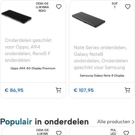
OEM-GE
SOF
LIJKWAA
T
RDIG
Onderdelen geschikt
voor Oppo
,
A94
Note Series onderdelen
,
onderdelen
,
Reno5 F
Galaxy Note8
onderdelen
onderdelen
,
Onderdelen
geschikt voor Samsung
Oppo A94 4G Display Premium
Complete met Behuizing Zwart
Samsung Galaxy Note 8 Display
Premium Midnight Black OLED
Compleet
€
86,95
€
107,95
Populair
in onderdelen
Alle producten
OEM-GE
PUL
LIJKWA
LED