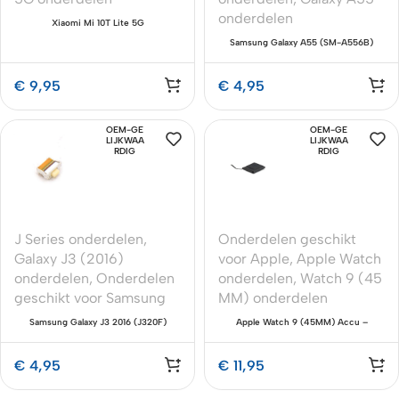
onderdelen
Xiaomi Mi 10T Lite 5G
Oplaadconnector Premium OEM-
Samsung Galaxy A55 (SM-A556B)
Equivalent
Achterkant Plakband – Premium OEM-
Kwaliteit
€
9,95
€
4,95
OEM-GE
OEM-GE
LIJKWAA
LIJKWAA
RDIG
RDIG
J Series onderdelen
,
Onderdelen geschikt
Galaxy J3 (2016)
voor Apple
,
Apple Watch
onderdelen
,
Onderdelen
onderdelen
,
Watch 9 (45
geschikt voor Samsung
MM) onderdelen
Samsung Galaxy J3 2016 (J320F)
Apple Watch 9 (45MM) Accu –
Aan/Uit-knop Kabel – Premium OEM
Premium OEM-Equivalent Batterij
€
4,95
€
11,95