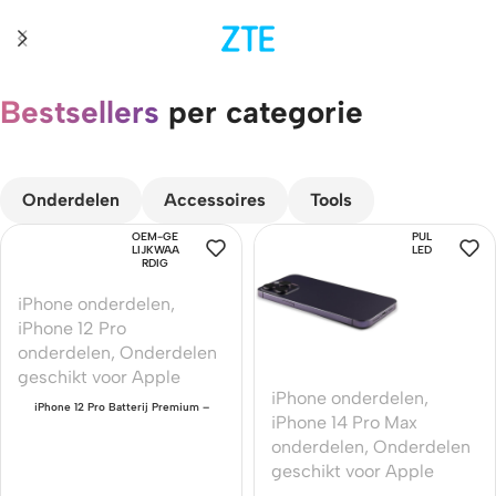
Bestsellers
per categorie
CUSTOM TEXT
Onderdelen
Accessoires
Tools
OEM-GE
PUL
LIJKWAA
LED
RDIG
iPhone onderdelen
,
iPhone 12 Pro
onderdelen
,
Onderdelen
geschikt voor Apple
iPhone onderdelen
,
iPhone 12 Pro Batterij Premium –
iPhone 14 Pro Max
OEM-Equivalent Kwaliteit
onderdelen
,
Onderdelen
geschikt voor Apple