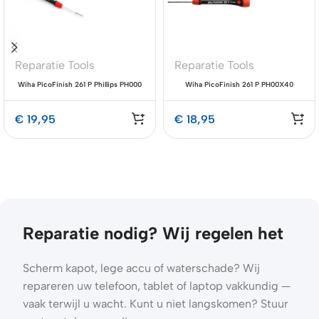
Reparatie Tools
Reparatie Tools
Wiha PicoFinish 261 P Phillips PH000
Wiha PicoFinish 261 P PH00X40
Premium Schroevendraaier
Phillips Precision Schroevendraaier
€
19,95
€
18,95
Reparatie nodig? Wij regelen het
Scherm kapot, lege accu of waterschade? Wij
repareren uw telefoon, tablet of laptop vakkundig —
vaak terwijl u wacht. Kunt u niet langskomen? Stuur