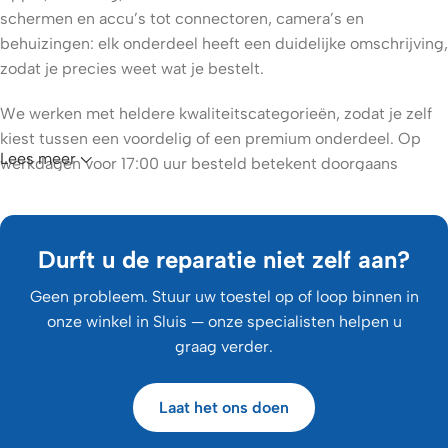
schermen en accu’s tot connectoren, camera’s en
behuizingen: elk onderdeel heeft een duidelijke omschrijving,
zodat je precies weet wat je bestelt.
We werken met heldere kwaliteitscategorieën, zodat je zelf
kiest tussen een voordelig of een premium onderdeel. Op
Lees meer
werkdagen voor 17:00 uur besteld betekent doorgaans
levering binnen 1 à 2 werkdagen.
Zelf repareren of laten doen?
Handig met een schroevendraaier? Met onze onderdelen en
Durft u de reparatie niet zelf aan?
het bijbehorende reparatiegereedschap voer je veel
reparaties prima zelf uit. Kijk altijd eerst goed welk exact
Geen probleem. Stuur uw toestel op of loop binnen in
model je hebt voordat je bestelt – zo voorkom je
onze winkel in Sluis — onze specialisten helpen u
verrassingen.
graag verder.
Durf je het niet zelf aan of heb je er geen tijd voor? Dan
Laat het ons doen
verzorgen wij de reparatie graag voor je. Tegen een meerprijs
monteren onze specialisten het onderdeel vakkundig, zodat