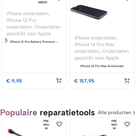
ARDIG
iPhone onderdelen
,
iPhone 12 Pro
onderdelen
,
Onderdelen
geschikt voor Apple
iPhone onderdelen
,
iPhone 12 Pro Batterij Premium –
iPhone 14 Pro Max
OEM-Equivalent Kwaliteit
onderdelen
,
Onderdelen
geschikt voor Apple
iPhone 14 Pro Max Achterkant
Premium – Wit met Onderdelen
€
9,95
€
157,95
Populaire
reparatietools
Alle producten
PRE
PRE
MIU
MIU
M
M