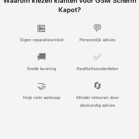
Waarom kiezen klanten voor GSM Scherm
Kapot?
🏪
💬
Eigen reparatiewinkel
Persoonlijk advies
🚚
✅
Snelle levering
Kwaliteitsonderdelen
🤝
🔄
Hulp vóór aankoop
Minder retouren door
deskundig advies