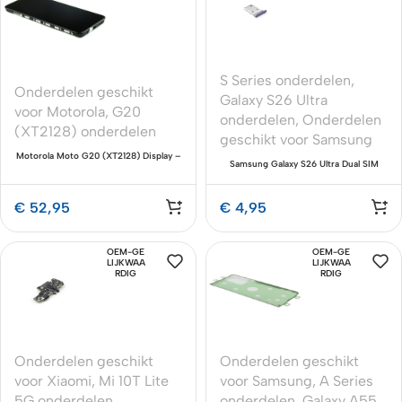
S Series onderdelen
,
Onderdelen geschikt
Galaxy S26 Ultra
voor Motorola
,
G20
onderdelen
,
Onderdelen
(XT2128) onderdelen
geschikt voor Samsung
Motorola Moto G20 (XT2128) Display –
Samsung Galaxy S26 Ultra Dual SIM
Premium Service Pack
Holder Premium (SM-S948B)
€
52,95
€
4,95
OEM-GE
OEM-GE
LIJKWAA
LIJKWAA
RDIG
RDIG
Onderdelen geschikt
Onderdelen geschikt
voor Xiaomi
,
Mi 10T Lite
voor Samsung
,
A Series
5G onderdelen
onderdelen
,
Galaxy A55