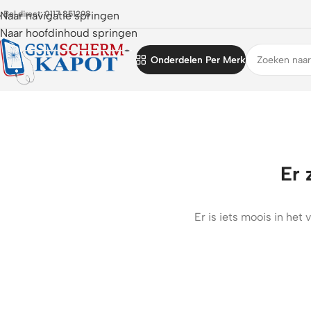
 Bel direct: 0117 851298
Naar navigatie springen
Naar hoofdinhoud springen
Onderdelen Per Merk
Er 
Er is iets moois in he