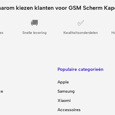
arom kiezen klanten voor GSM Scherm Kap
🚚
✅
es
Snelle levering
Kwaliteitsonderdelen
H
Populaire categorieën
Apple
ce
Samsung
Xiaomi
Accessoires