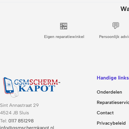
Wa
🏪
💬
Eigen reparatiewinkel
Persoonlijk advi
Handige links
Onderdelen
Reparatieservi
Sint Annastraat 29
Contact
4524 JB Sluis
Tel:
0117 851298
Privacybeleid
info@gsmschermkapot.nl