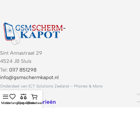
Sint Annastraat 29
4524 JB Sluis
Tel:
0117 851298
info@gsmschermkapot.nl
Onderdeel van ICT Solutions Zeeland – Phones & More
Handige links
Populaire categorieën
Menu
Verlanglijst
Vergelijken
Winkelwagen
Voorwaarden & Service
ICT Solutions Zeeland – Phones & More · KvK 22062421 · Btw