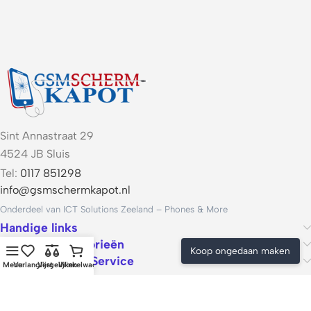
Sint Annastraat 29
4524 JB Sluis
Tel:
0117 851298
info@gsmschermkapot.nl
Onderdeel van ICT Solutions Zeeland – Phones & More
Handige links
Populaire categorieën
Koop ongedaan maken
Voorwaarden & Service
Menu
Verlanglijst
Vergelijken
Winkelwagen