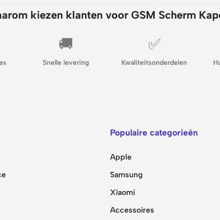
arom kiezen klanten voor GSM Scherm Kap
🚚
✅
es
Snelle levering
Kwaliteitsonderdelen
H
Populaire categorieën
Apple
ce
Samsung
Xiaomi
Accessoires