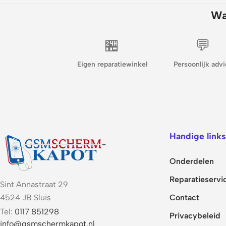
Wa
🏪
💬
Eigen reparatiewinkel
Persoonlijk advi
Handige links
Onderdelen
Reparatieservi
Sint Annastraat 29
Contact
4524 JB Sluis
Tel:
0117 851298
Privacybeleid
info@gsmschermkapot.nl