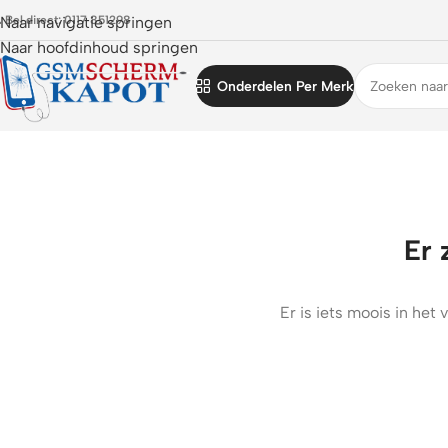
 Bel direct: 0117 851298
Naar navigatie springen
Naar hoofdinhoud springen
Onderdelen Per Merk
Er 
Er is iets moois in he