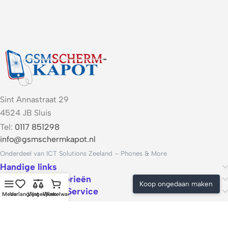
Sint Annastraat 29
4524 JB Sluis
Tel:
0117 851298
info@gsmschermkapot.nl
Onderdeel van ICT Solutions Zeeland – Phones & More
Handige links
Populaire categorieën
Koop ongedaan maken
Voorwaarden & Service
Menu
Verlanglijst
Vergelijken
Winkelwagen