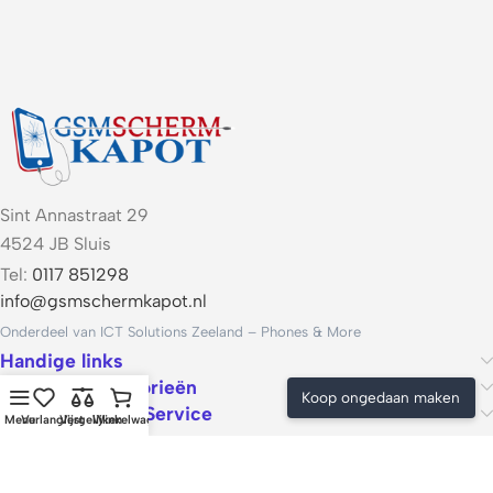
Sint Annastraat 29
4524 JB Sluis
Tel:
0117 851298
info@gsmschermkapot.nl
Onderdeel van ICT Solutions Zeeland – Phones & More
Handige links
Populaire categorieën
Koop ongedaan maken
Voorwaarden & Service
Menu
Verlanglijst
Vergelijken
Winkelwagen