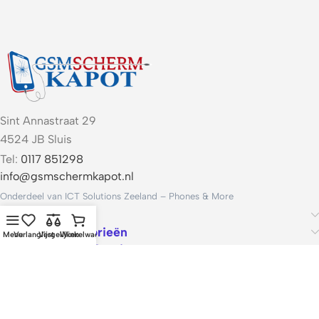
Sint Annastraat 29
4524 JB Sluis
Tel:
0117 851298
info@gsmschermkapot.nl
Onderdeel van ICT Solutions Zeeland – Phones & More
Handige links
Populaire categorieën
Menu
Verlanglijst
Vergelijken
Winkelwagen
Voorwaarden & Service
ICT Solutions Zeeland – Phones & More · KvK 22062421 · Btw