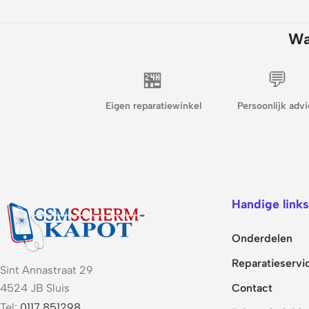
Wa
🏪
💬
Eigen reparatiewinkel
Persoonlijk advi
Handige links
Onderdelen
Reparatieservi
Sint Annastraat 29
Contact
4524 JB Sluis
Tel:
0117 851298