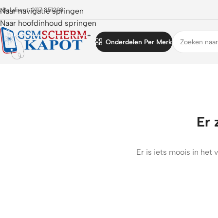
 Bel direct: 0117 851298
Naar navigatie springen
Naar hoofdinhoud springen
Onderdelen Per Merk
Er 
Er is iets moois in he