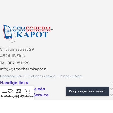
Sint Annastraat 29
4524 JB Sluis
Tel:
0117 851298
info@gsmschermkapot.nl
Onderdeel van ICT Solutions Zeeland – Phones & More
Handige links
Populaire categorieën
Koop ongedaan maken
Voorwaarden & Service
Menu
Verlanglijst
Vergelijken
Winkelwagen