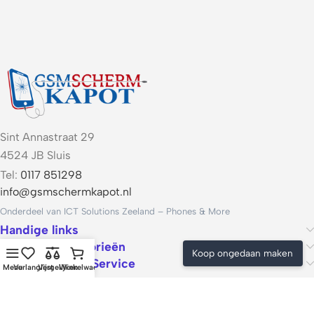
Sint Annastraat 29
4524 JB Sluis
Tel:
0117 851298
info@gsmschermkapot.nl
Onderdeel van ICT Solutions Zeeland – Phones & More
Handige links
Populaire categorieën
Koop ongedaan maken
Voorwaarden & Service
Menu
Verlanglijst
Vergelijken
Winkelwagen