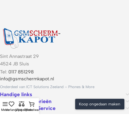
Sint Annastraat 29
4524 JB Sluis
Tel:
0117 851298
info@gsmschermkapot.nl
Onderdeel van ICT Solutions Zeeland – Phones & More
Handige links
Populaire categorieën
Koop ongedaan maken
Voorwaarden & Service
Menu
Verlanglijst
Vergelijken
Winkelwagen