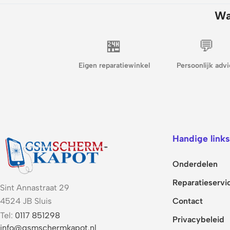
Wa
🏪
💬
Eigen reparatiewinkel
Persoonlijk advi
Handige links
Onderdelen
Reparatieservi
Sint Annastraat 29
Contact
4524 JB Sluis
Tel:
0117 851298
Privacybeleid
info@gsmschermkapot.nl