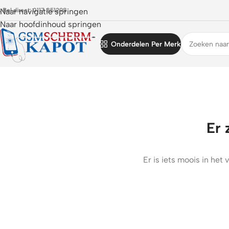
 Bel direct: 0117 851298
Naar navigatie springen
Naar hoofdinhoud springen
Onderdelen Per Merk
Er 
Er is iets moois in he