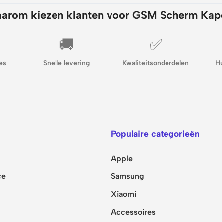
arom kiezen klanten voor GSM Scherm Kap
🚚
✅
es
Snelle levering
Kwaliteitsonderdelen
H
Populaire categorieën
Apple
ce
Samsung
Xiaomi
Accessoires