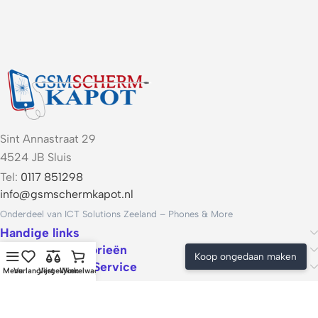
Sint Annastraat 29
4524 JB Sluis
Tel:
0117 851298
info@gsmschermkapot.nl
Onderdeel van ICT Solutions Zeeland – Phones & More
Handige links
Populaire categorieën
Koop ongedaan maken
Voorwaarden & Service
Menu
Verlanglijst
Vergelijken
Winkelwagen