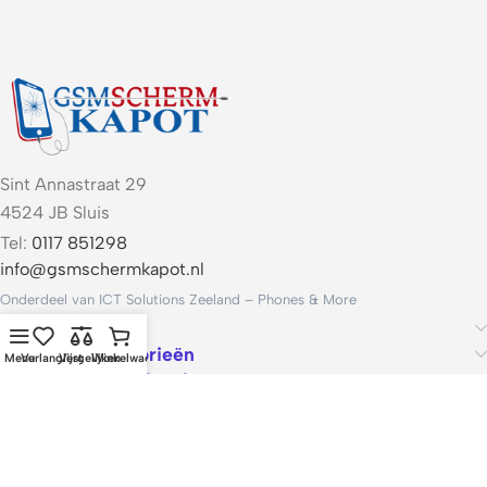
Sint Annastraat 29
4524 JB Sluis
Tel:
0117 851298
info@gsmschermkapot.nl
Onderdeel van ICT Solutions Zeeland – Phones & More
Handige links
Populaire categorieën
Menu
Verlanglijst
Vergelijken
Winkelwagen
Voorwaarden & Service
ICT Solutions Zeeland – Phones & More · KvK 22062421 · Btw