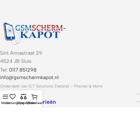
Sint Annastraat 29
4524 JB Sluis
Tel:
0117 851298
info@gsmschermkapot.nl
Onderdeel van ICT Solutions Zeeland – Phones & More
Handige links
Populaire categorieën
Menu
Verlanglijst
Vergelijken
Winkelwagen
Voorwaarden & Service
ICT Solutions Zeeland – Phones & More · KvK 22062421 · Btw