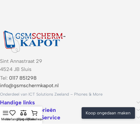
Sint Annastraat 29
4524 JB Sluis
Tel:
0117 851298
info@gsmschermkapot.nl
Onderdeel van ICT Solutions Zeeland – Phones & More
Handige links
Populaire categorieën
Koop ongedaan maken
Voorwaarden & Service
Menu
Verlanglijst
Vergelijken
Winkelwagen