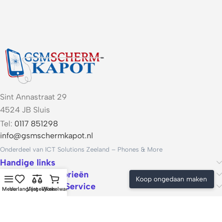
Sint Annastraat 29
4524 JB Sluis
Tel:
0117 851298
info@gsmschermkapot.nl
Onderdeel van ICT Solutions Zeeland – Phones & More
Handige links
Populaire categorieën
Koop ongedaan maken
Voorwaarden & Service
Menu
Verlanglijst
Vergelijken
Winkelwagen