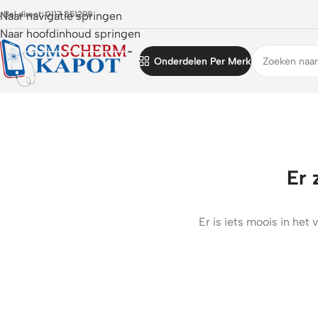
 Bel direct: 0117 851298
Naar navigatie springen
Naar hoofdinhoud springen
Onderdelen Per Merk
Er 
Er is iets moois in he