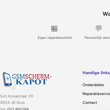
Wa
🏪
💬
Eigen reparatiewinkel
Persoonlijk advi
Handige links
Onderdelen
Reparatieservi
Sint Annastraat 29
Contact
4524 JB Sluis
Tel:
0117 851298