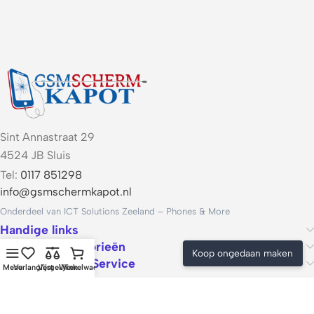
Sint Annastraat 29
4524 JB Sluis
Tel:
0117 851298
info@gsmschermkapot.nl
Onderdeel van ICT Solutions Zeeland – Phones & More
Handige links
Populaire categorieën
Koop ongedaan maken
Voorwaarden & Service
Menu
Verlanglijst
Vergelijken
Winkelwagen