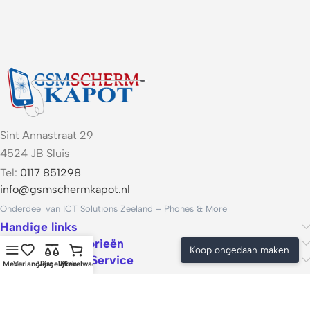
Sint Annastraat 29
4524 JB Sluis
Tel:
0117 851298
info@gsmschermkapot.nl
Onderdeel van ICT Solutions Zeeland – Phones & More
Handige links
Populaire categorieën
Koop ongedaan maken
Voorwaarden & Service
Menu
Verlanglijst
Vergelijken
Winkelwagen