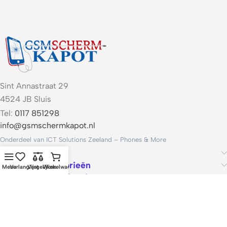
Sint Annastraat 29
4524 JB Sluis
Tel:
0117 851298
info@gsmschermkapot.nl
Onderdeel van ICT Solutions Zeeland – Phones & More
Handige links
Populaire categorieën
Menu
Verlanglijst
Vergelijken
Winkelwagen
Voorwaarden & Service
ICT Solutions Zeeland – Phones & More · KvK 22062421 · Btw