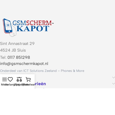
Sint Annastraat 29
4524 JB Sluis
Tel:
0117 851298
info@gsmschermkapot.nl
Onderdeel van ICT Solutions Zeeland – Phones & More
Handige links
Populaire categorieën
Menu
Verlanglijst
Vergelijken
Winkelwagen
Voorwaarden & Service
ICT Solutions Zeeland – Phones & More · KvK 22062421 · Btw