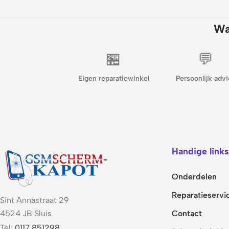
Wa
🏪
💬
Eigen reparatiewinkel
Persoonlijk advi
Handige links
Onderdelen
Reparatieservi
Sint Annastraat 29
Contact
4524 JB Sluis
Tel:
0117 851298