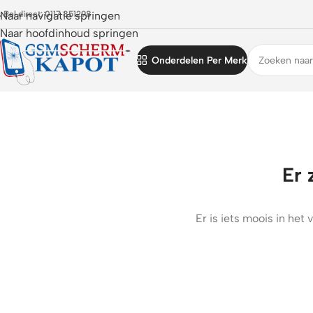
 Bel direct: 0117 851298
Naar navigatie springen
Naar hoofdinhoud springen
Onderdelen Per Merk
Er 
Er is iets moois in he