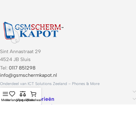
Sint Annastraat 29
4524 JB Sluis
Tel:
0117 851298
info@gsmschermkapot.nl
Onderdeel van ICT Solutions Zeeland – Phones & More
Handige links
Populaire categorieën
Menu
Verlanglijst
Vergelijken
Winkelwagen
Voorwaarden & Service
ICT Solutions Zeeland – Phones & More · KvK 22062421 · Btw