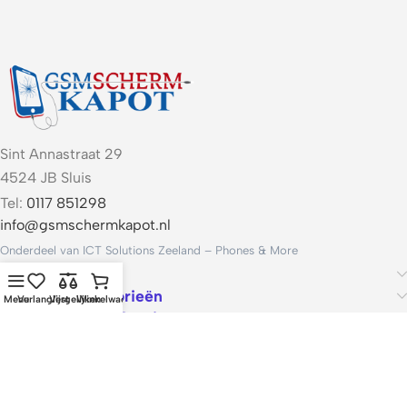
Sint Annastraat 29
4524 JB Sluis
Tel:
0117 851298
info@gsmschermkapot.nl
Onderdeel van ICT Solutions Zeeland – Phones & More
Handige links
Populaire categorieën
Menu
Verlanglijst
Vergelijken
Winkelwagen
Voorwaarden & Service
ICT Solutions Zeeland – Phones & More · KvK 22062421 · Btw