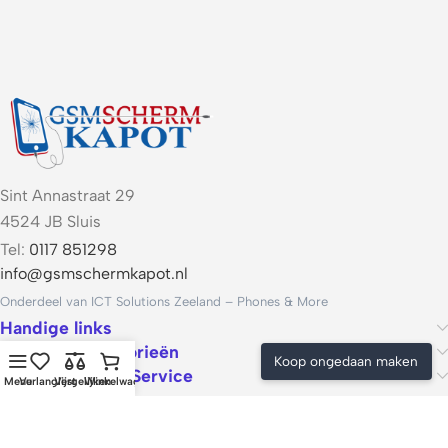
Sint Annastraat 29
4524 JB Sluis
Tel:
0117 851298
info@gsmschermkapot.nl
Onderdeel van ICT Solutions Zeeland – Phones & More
Handige links
Populaire categorieën
Koop ongedaan maken
Voorwaarden & Service
Menu
Verlanglijst
Vergelijken
Winkelwagen