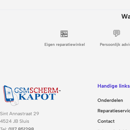
Wa
🏪
💬
Eigen reparatiewinkel
Persoonlijk advi
Handige links
Onderdelen
Reparatieservi
Sint Annastraat 29
Contact
4524 JB Sluis
Tel:
0117 851298