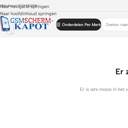
 Bel direct: 0117 851298
Naar navigatie springen
Naar hoofdinhoud springen
Onderdelen Per Merk
Er 
Er is iets moois in he