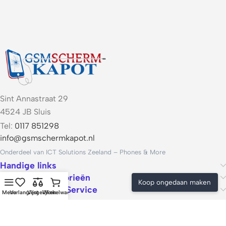
Sint Annastraat 29
4524 JB Sluis
Tel:
0117 851298
info@gsmschermkapot.nl
Onderdeel van ICT Solutions Zeeland – Phones & More
Handige links
Populaire categorieën
Koop ongedaan maken
Voorwaarden & Service
Menu
Verlanglijst
Vergelijken
Winkelwagen