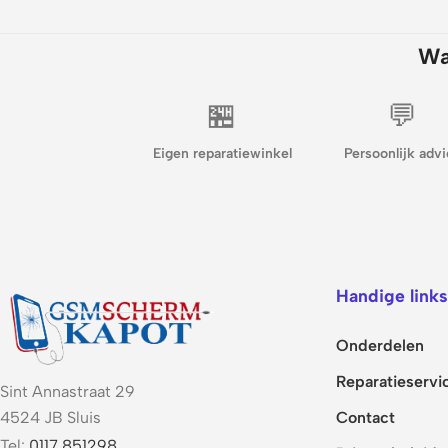
Wa
🏪
💬
Eigen reparatiewinkel
Persoonlijk advi
Handige links
Onderdelen
Reparatieservi
Sint Annastraat 29
Contact
4524 JB Sluis
Tel:
0117 851298