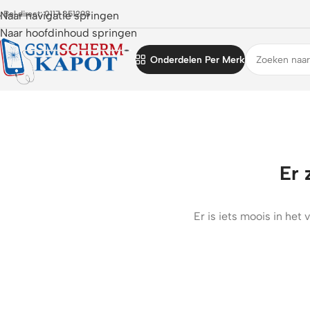
 Bel direct: 0117 851298
Naar navigatie springen
Naar hoofdinhoud springen
Onderdelen Per Merk
Er 
Er is iets moois in he