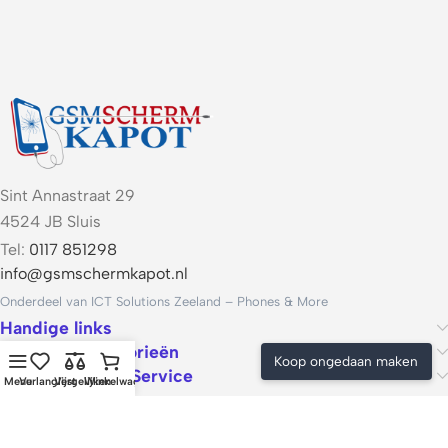
Sint Annastraat 29
4524 JB Sluis
Tel:
0117 851298
info@gsmschermkapot.nl
Onderdeel van ICT Solutions Zeeland – Phones & More
Handige links
Populaire categorieën
Koop ongedaan maken
Voorwaarden & Service
Menu
Verlanglijst
Vergelijken
Winkelwagen