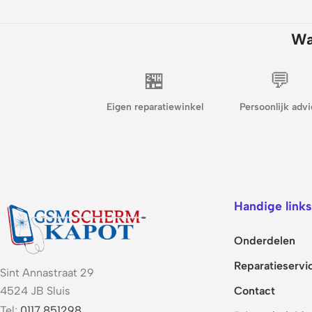
Wa
🏪
💬
Eigen reparatiewinkel
Persoonlijk advi
Handige links
Onderdelen
Reparatieservi
Sint Annastraat 29
Contact
4524 JB Sluis
Tel:
0117 851298