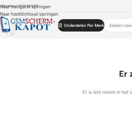
 Bel direct: 0117 851298
Naar navigatie springen
Naar hoofdinhoud springen
Onderdelen Per Merk
Er 
Er is iets moois in he