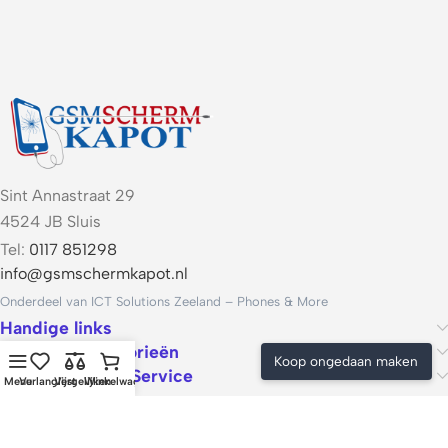
Sint Annastraat 29
4524 JB Sluis
Tel:
0117 851298
info@gsmschermkapot.nl
Onderdeel van ICT Solutions Zeeland – Phones & More
Handige links
Populaire categorieën
Koop ongedaan maken
Voorwaarden & Service
Menu
Verlanglijst
Vergelijken
Winkelwagen