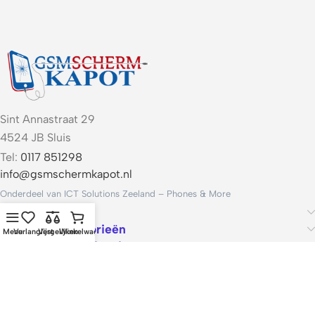
Sint Annastraat 29
4524 JB Sluis
Tel:
0117 851298
info@gsmschermkapot.nl
Onderdeel van ICT Solutions Zeeland – Phones & More
Handige links
Populaire categorieën
Menu
Verlanglijst
Vergelijken
Winkelwagen
Voorwaarden & Service
ICT Solutions Zeeland – Phones & More · KvK 22062421 · Btw