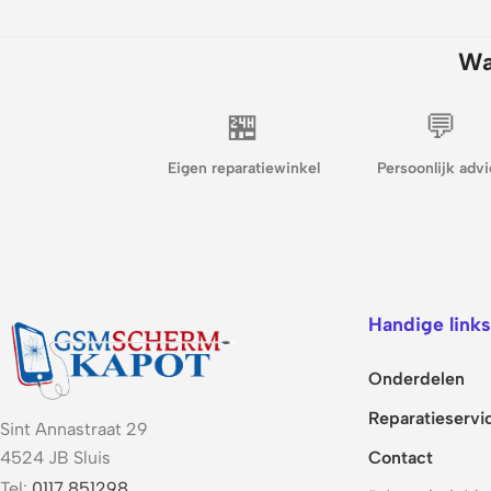
Wa
🏪
💬
Eigen reparatiewinkel
Persoonlijk advi
Handige links
Onderdelen
Reparatieservi
Sint Annastraat 29
Contact
4524 JB Sluis
Tel:
0117 851298