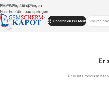
 Bel direct: 0117 851298
Naar navigatie springen
Naar hoofdinhoud springen
Onderdelen Per Merk
Er 
Er is iets moois in he