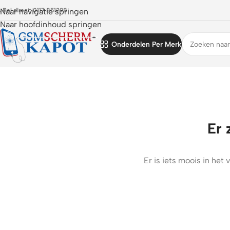
 Bel direct: 0117 851298
Naar navigatie springen
Naar hoofdinhoud springen
Onderdelen Per Merk
Er 
Er is iets moois in he