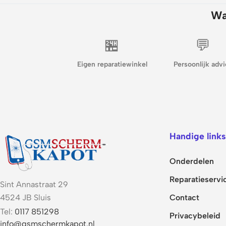
Wa
🏪
💬
Eigen reparatiewinkel
Persoonlijk advi
Handige links
Onderdelen
Reparatieservi
Sint Annastraat 29
Contact
4524 JB Sluis
Tel:
0117 851298
Privacybeleid
info@gsmschermkapot.nl