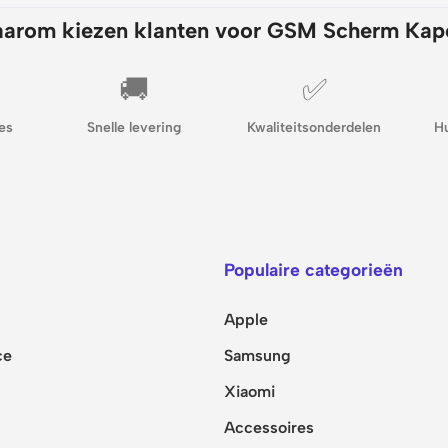
arom kiezen klanten voor GSM Scherm Kap
🚚
✅
es
Snelle levering
Kwaliteitsonderdelen
H
Populaire categorieën
Apple
ce
Samsung
Xiaomi
Accessoires