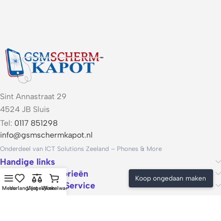
Sint Annastraat 29
4524 JB Sluis
Tel:
0117 851298
info@gsmschermkapot.nl
Onderdeel van ICT Solutions Zeeland – Phones & More
Handige links
Populaire categorieën
Koop ongedaan maken
Voorwaarden & Service
Menu
Verlanglijst
Vergelijken
Winkelwagen