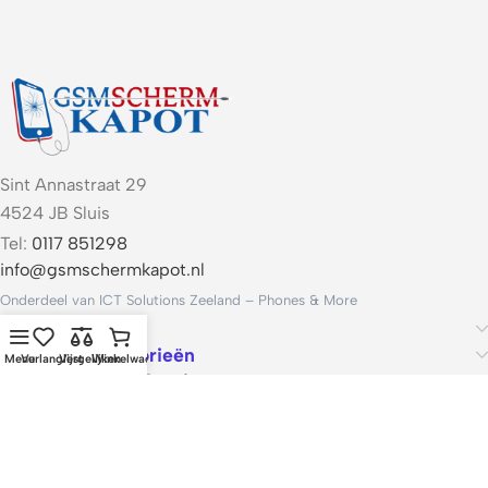
Sint Annastraat 29
4524 JB Sluis
Tel:
0117 851298
info@gsmschermkapot.nl
Onderdeel van ICT Solutions Zeeland – Phones & More
Handige links
Populaire categorieën
Menu
Verlanglijst
Vergelijken
Winkelwagen
Voorwaarden & Service
ICT Solutions Zeeland – Phones & More · KvK 22062421 · Btw