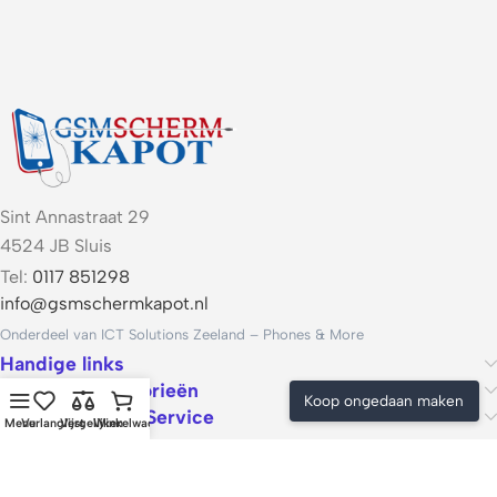
Sint Annastraat 29
4524 JB Sluis
Tel:
0117 851298
info@gsmschermkapot.nl
Onderdeel van ICT Solutions Zeeland – Phones & More
Handige links
Populaire categorieën
Koop ongedaan maken
Voorwaarden & Service
Menu
Verlanglijst
Vergelijken
Winkelwagen