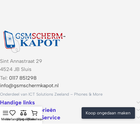
Sint Annastraat 29
4524 JB Sluis
Tel:
0117 851298
info@gsmschermkapot.nl
Onderdeel van ICT Solutions Zeeland – Phones & More
Handige links
Populaire categorieën
Koop ongedaan maken
Voorwaarden & Service
Menu
Verlanglijst
Vergelijken
Winkelwagen