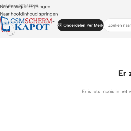
 Bel direct: 0117 851298
Naar navigatie springen
Naar hoofdinhoud springen
Onderdelen Per Merk
Er 
Er is iets moois in he