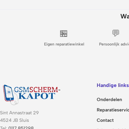
Wa
🏪
💬
Eigen reparatiewinkel
Persoonlijk advi
Handige links
Onderdelen
Reparatieservi
Sint Annastraat 29
Contact
4524 JB Sluis
Tel:
0117 851298