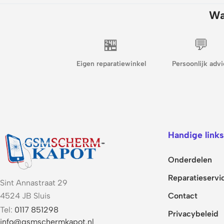
Wa
🏪
💬
Eigen reparatiewinkel
Persoonlijk advi
Handige links
Onderdelen
Reparatieservi
Sint Annastraat 29
Contact
4524 JB Sluis
Tel:
0117 851298
Privacybeleid
info@gsmschermkapot.nl