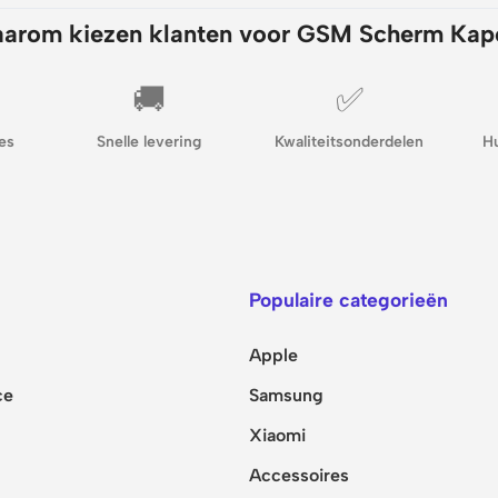
arom kiezen klanten voor GSM Scherm Kap
🚚
✅
es
Snelle levering
Kwaliteitsonderdelen
H
Populaire categorieën
Apple
ce
Samsung
Xiaomi
Accessoires