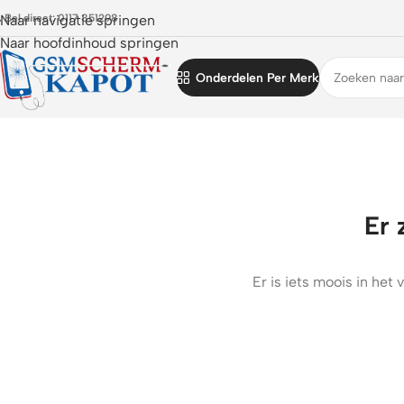
 Bel direct: 0117 851298
Naar navigatie springen
Naar hoofdinhoud springen
Onderdelen Per Merk
Er 
Er is iets moois in he