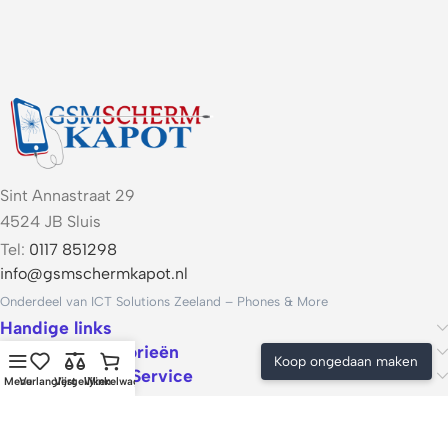
Sint Annastraat 29
4524 JB Sluis
Tel:
0117 851298
info@gsmschermkapot.nl
Onderdeel van ICT Solutions Zeeland – Phones & More
Handige links
Populaire categorieën
Koop ongedaan maken
Voorwaarden & Service
Menu
Verlanglijst
Vergelijken
Winkelwagen