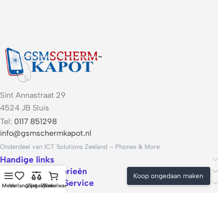
Sint Annastraat 29
4524 JB Sluis
Tel:
0117 851298
info@gsmschermkapot.nl
Onderdeel van ICT Solutions Zeeland – Phones & More
Handige links
Populaire categorieën
Koop ongedaan maken
Voorwaarden & Service
Menu
Verlanglijst
Vergelijken
Winkelwagen