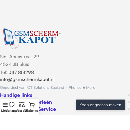
Sint Annastraat 29
4524 JB Sluis
Tel:
0117 851298
info@gsmschermkapot.nl
Onderdeel van ICT Solutions Zeeland – Phones & More
Handige links
Populaire categorieën
Koop ongedaan maken
Voorwaarden & Service
Menu
Verlanglijst
Vergelijken
Winkelwagen